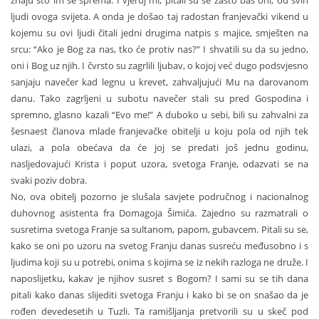
ljudi ovoga svijeta. A onda je došao taj radostan franjevački vikend u
kojemu su ovi ljudi čitali jedni drugima natpis s majice, smješten na
srcu: “Ako je Bog za nas, tko će protiv nas?” I shvatili su da su jedno,
oni i Bog uz njih. I čvrsto su zagrlili ljubav, o kojoj već dugo podsvjesno
sanjaju navečer kad legnu u krevet, zahvaljujući Mu na darovanom
danu. Tako zagrljeni u subotu navečer stali su pred Gospodina i
spremno, glasno kazali “Evo me!” A duboko u sebi, bili su zahvalni za
šesnaest članova mlade franjevačke obitelji u koju pola od njih tek
ulazi, a pola obećava da će joj se predati još jednu godinu,
nasljedovajući Krista i poput uzora, svetoga Franje, odazvati se na
svaki poziv dobra.
No, ova obitelj pozorno je slušala savjete područnog i nacionalnog
duhovnog asistenta fra Domagoja Šimića. Zajedno su razmatrali o
susretima svetoga Franje sa sultanom, papom, gubavcem. Pitali su se,
kako se oni po uzoru na svetog Franju danas susreću međusobno i s
ljudima koji su u potrebi, onima s kojima se iz nekih razloga ne druže. I
naposlijetku, kakav je njihov susret s Bogom? I sami su se tih dana
pitali kako danas slijediti svetoga Franju i kako bi se on snašao da je
rođen devedesetih u Tuzli. Ta ramišljanja pretvorili su u skeč pod