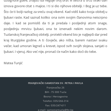
uzdignute glave, znajući da negdje tvoj brat ili sestra u srcu svaki dan
iznova govore citat s majice. I ti si dio njihove obitelji. I Bog je uz tebe.
Što će ti bolji razlog za sreću ovaj vikend. Kad vidiš kako tvoja obitelj u
ljubavi raste. Kad saznaš koliko ona svim svojim članovima neiscrpno
daje. I kad se pomisliš da ti je predala i posljednji atom snage,
posljednju mrvicu ljubavi, ona te iznenadi nekim novim darom.
Tuzlanskoj franjevačkoj obitelji, protekli vikend bio je najljepši dar pred
kraj liturgijske godine. A ti čovječe, ako ništa, barem nastavi svaku
večer, kad umoran legneš u krevet, ispod svih svojih slojeva, sanjati o
ljubavi. I vjeruj. Ako već nije, pronaći će način kako doći do tebe.
Matea Tunjić
FRANJEVAČKI SAMOSTAN SV. PETRA I PAVLA
Franjevačka 26
BiH - 75 000 Tuzla
Bosna i Hercegovina
Telefon: 035/266-314
Fax: 035/247-611
e-mail: samostantuzla@fst.ba