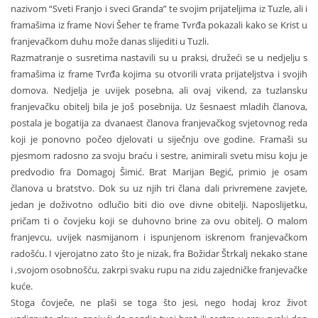
nazivom “Sveti Franjo i sveci Granda” te svojim prijateljima iz Tuzle, ali i
framašima iz frame Novi Šeher te frame Tvrđa pokazali kako se Krist u
franjevačkom duhu može danas slijediti u Tuzli.
Razmatranje o susretima nastavili su u praksi, družeći se u nedjelju s
framašima iz frame Tvrđa kojima su otvorili vrata prijateljstva i svojih
domova. Nedjelja je uvijek posebna, ali ovaj vikend, za tuzlansku
franjevačku obitelj bila je još posebnija. Uz šesnaest mladih članova,
postala je bogatija za dvanaest članova franjevačkog svjetovnog reda
koji je ponovno počeo djelovati u siječnju ove godine. Framaši su
pjesmom radosno za svoju braću i sestre, animirali svetu misu koju je
predvodio fra Domagoj Šimić. Brat Marijan Begić, primio je osam
članova u bratstvo. Dok su uz njih tri člana dali privremene zavjete,
jedan je doživotno odlučio biti dio ove divne obitelji. Naposlijetku,
pričam ti o čovjeku koji se duhovno brine za ovu obitelj. O malom
franjevcu, uvijek nasmijanom i ispunjenom iskrenom franjevačkom
radošću. I vjerojatno zato što je nizak, fra Božidar Štrkalj nekako stane
i ,svojom osobnošću, zakrpi svaku rupu na zidu zajedničke franjevačke
kuće.
Stoga čovječe, ne plaši se toga što jesi, nego hodaj kroz život