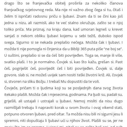
drago što se franjevačka obitelj proširila za nekoliko članova
franjvačkog svjetovnog reda. Ma nije ni važno zbog čega si tu, čitaš i
želim ti ispričati radosnu priču o ljubavi. Znam da ti se čini kao još
jedna u nizu, ali razmisli, ako te već stalno okružuje, zašto se o njoj
toliko priča. Ma priznaj, na kraju dana, kad umoran legneš u krevet
sanjaš o nekom obliku ljubavi kojemu u sebi težiš, duboko ispod
svega. Sigurno si se nekada preplašio nečega. Možda čak i ljubavi. I
možda ti nije pomogla ni činjenica da u Bibliji 365 puta piše “ne boj se”.
U suštini, preplašio si se da ćeš biti povrijeđen. Toga se, manje ili više,
svatko plaši. I to je normalno. Čovjek si, kao što kažu, grešan si. Past
ćeš, pogriješit ćeš, povrijedit ćeš i biti povrijeđen. Čovjek si, dalje
govore, slab si, ne možeš uvijek sam nositi teški životni križ. Ali, čovjek
si, stvoren na sliku Božju. I trebaš Mu dopustiti da te voli.
Čovječe, pričam ti o ljudima koji su se posljednjih dana svog života
itekako plašili. Možda čak i mjesecima, godinama. Pa ljudi su, padali su,
griješili, ali ustajali i ustrajali u ljubavi. Nemoj misliti da nisu dugo
razmišljali trebaju li napraviti korak u svom životu i ovaj vikend stati,
potpuno otvoren ljubavi, pred oltar. Ta možda nisu bili ni sigurni jesu li
spremni, niti dopuštaju li ljubavi ući u njihov život. Plašili su se, jer ne
znaju što im se sprema. I vjeruj mi, pitali su se zašto baš oni, od svih