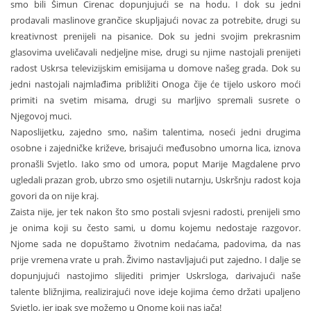
smo bili Šimun Cirenac dopunjujući se na hodu. I dok su jedni
prodavali maslinove grančice skupljajući novac za potrebite, drugi su
kreativnost prenijeli na pisanice. Dok su jedni svojim prekrasnim
glasovima uveličavali nedjeljne mise, drugi su njime nastojali prenijeti
radost Uskrsa televizijskim emisijama u domove našeg grada. Dok su
jedni nastojali najmlađima približiti Onoga čije će tijelo uskoro moći
primiti na svetim misama, drugi su marljivo spremali susrete o
Njegovoj muci.
Naposlijetku, zajedno smo, našim talentima, noseći jedni drugima
osobne i zajedničke križeve, brisajući međusobno umorna lica, iznova
pronašli Svjetlo. Iako smo od umora, poput Marije Magdalene prvo
ugledali prazan grob, ubrzo smo osjetili nutarnju, Uskršnju radost koja
govori da on nije kraj.
Zaista nije, jer tek nakon što smo postali svjesni radosti, prenijeli smo
je onima koji su često sami, u domu kojemu nedostaje razgovor.
Njome sada ne dopuštamo životnim nedaćama, padovima, da nas
prije vremena vrate u prah. Živimo nastavljajući put zajedno. I dalje se
dopunjujući nastojimo slijediti primjer Uskrsloga, darivajući naše
talente bližnjima, realizirajući nove ideje kojima ćemo držati upaljeno
Svjetlo, jer ipak sve možemo u Onome koji nas jača!