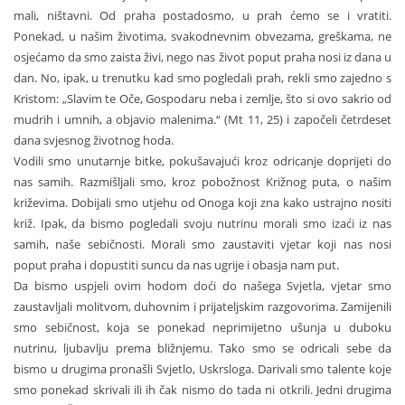
mali, ništavni. Od praha postadosmo, u prah ćemo se i vratiti.
Ponekad, u našim životima, svakodnevnim obvezama, greškama, ne
osjećamo da smo zaista živi, nego nas život poput praha nosi iz dana u
dan. No, ipak, u trenutku kad smo pogledali prah, rekli smo zajedno s
Kristom: „Slavim te Oče, Gospodaru neba i zemlje, što si ovo sakrio od
mudrih i umnih, a objavio malenima.“ (Mt 11, 25) i započeli četrdeset
dana svjesnog životnog hoda.
Vodili smo unutarnje bitke, pokušavajući kroz odricanje doprijeti do
nas samih. Razmišljali smo, kroz pobožnost Križnog puta, o našim
križevima. Dobijali smo utjehu od Onoga koji zna kako ustrajno nositi
križ. Ipak, da bismo pogledali svoju nutrinu morali smo izaći iz nas
samih, naše sebičnosti. Morali smo zaustaviti vjetar koji nas nosi
poput praha i dopustiti suncu da nas ugrije i obasja nam put.
Da bismo uspjeli ovim hodom doći do našega Svjetla, vjetar smo
zaustavljali molitvom, duhovnim i prijateljskim razgovorima. Zamijenili
smo sebičnost, koja se ponekad neprimijetno ušunja u duboku
nutrinu, ljubavlju prema bližnjemu. Tako smo se odricali sebe da
bismo u drugima pronašli Svjetlo, Uskrsloga. Darivali smo talente koje
smo ponekad skrivali ili ih čak nismo do tada ni otkrili. Jedni drugima