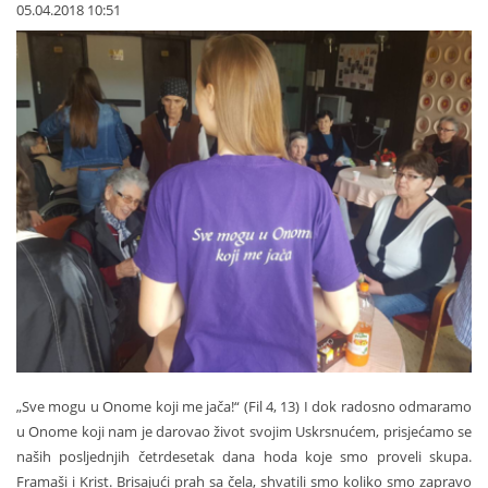
05.04.2018 10:51
„Sve mogu u Onome koji me jača!“ (Fil 4, 13) I dok radosno odmaramo
u Onome koji nam je darovao život svojim Uskrsnućem, prisjećamo se
naših posljednjih četrdesetak dana hoda koje smo proveli skupa.
Framaši i Krist. Brisajući prah sa čela, shvatili smo koliko smo zapravo