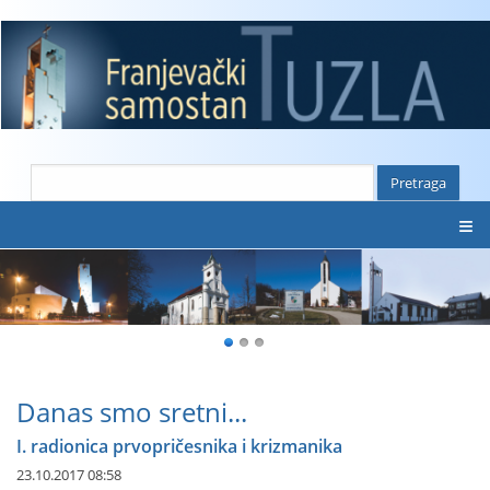
≡
Danas smo sretni...
I. radionica prvopričesnika i krizmanika
23.10.2017 08:58