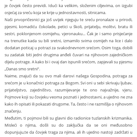
je čovjek često previdi. Idući ka velikim, složenim ciljevima, on izgubi
osjećaj za sreću koja se krije u jednostavnosti, sitnicama.
Naši prvopričesnici ga još uvijek njeguju te sreću pronalaze u prirodi,
pjesmi, komadiću čokolade, petici u školi, prijatelju, molitvi, bratu ili
sestri, poklonjenom osmijehu, vjeronauku... Čak je i samo prisjećanje
na trenutke kada su bili sretni, izmamilo svima osmijeh na lice i dalo
dodatan poticaj u potrazi za svakodnevnom srećom. Osim toga, dobili
su zadatak biti jedni drugima anđeli čuvari na njihovom zajedničkom
dijelu potrage. A kako bi i ovaj dan ispunili srećom, zapjevali su pjesmu
„Danas smo sretni“.
Naime, znajući da su ovo mali darovi našega Gospodina, potraga za
srećom je u konačnici potraga za Bogom. Svi oni u sebi skrivaju ljubav,
prijateljstvo, zajedništvo, razumijevanje te ono najvažnije, vjeru.
Pojmove koji su čovjeku veoma poznati i jednostavni, a ujedno ne zna
kako ih opisati ili pokazati drugome. Ta, često i ne razmišlja o njihovom
značenju.
Međutim, ti pojmovi bili su glavni dio radionice tuzlanskih krizmanika.
Misleći o njima, došli su do zaključka da se oni međusobno
dopunjuju,te da čovjek traga za njima, ali ih ujedno nastoji zadržati u