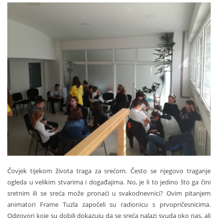
Čovjek tijekom života traga za srećom. Često se njegovo traganje
ogleda u velikim stvarima i događajima. No, je li to jedino što ga čini
sretnim ili se sreća može pronaći u svakodnevnici? Ovim pitanjem
animatori Frame Tuzla započeli su radionicu s prvopričesnicima.
Odgovori koje su dobili dokazuju da se sreća nalazi svuda oko nas, ali