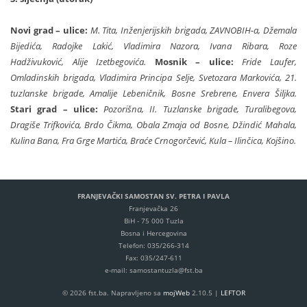
Novi grad – ulice:
M. Tita, Inženjerijskih brigada, ZAVNOBIH-a, Džemala
Bijedića, Radojke Lakić, Vladimira Nazora, Ivana Ribara, Roze
Hadživuković, Alije Izetbegovića.
Mosnik – ulice:
Fride Laufer,
Omladinskih brigada, Vladimira Principa Selje, Svetozara Markovića, 21.
tuzlanske brigade, Amalije Lebeničnik, Bosne Srebrene, Envera Šiljka.
Stari grad – ulice:
Pozorišna, II. Tuzlanske brigade, Turalibegova,
Dragiše Trifkovića, Brdo Čikma, Obala Zmaja od Bosne, Džindić Mahala,
Kulina Bana, Fra Grge Martića, Braće Crnogorčević, Kula – Ilinčica, Kojšino.
FRANJEVAČKI SAMOSTAN SV. PETRA I PAVLA
Franjevačka 26
BiH - 75 000 Tuzla
Bosna i Hercegovina
Telefon: 035/266-314
Fax: 035/247-611
e-mail: samostantuzla@fst.ba
© 2026 fst.ba. Napravljeno sa
mojWeb
2.10.5 |
LEFTOR