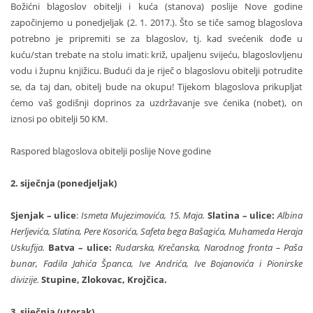
Božićni blagoslov obitelji i kuća (stanova) poslije Nove godine
započinjemo u ponedjeljak (2. 1. 2017.). Što se tiče samog blagoslova
potrebno je pripremiti se za blagoslov, tj. kad svećenik dođe u
kuću/stan trebate na stolu imati: križ, upaljenu svijeću, blagoslovljenu
vodu i župnu knjižicu. Budući da je riječ o blagoslovu obitelji potrudite
se, da taj dan, obitelj bude na okupu! Tijekom blagoslova prikupljat
ćemo vaš godišnji doprinos za uzdržavanje sve ćenika (nobet), on
iznosi po obitelji 50 KM.
Raspored blagoslova obitelji poslije Nove godine
2. siječnja (ponedjeljak)
Sjenjak – ulice
:
Ismeta Mujezimovića, 15. Maja.
Slatina – ulice:
Albina
Herljevića, Slatina, Pere Kosorića, Safeta bega Bašagića, Muhameda Heraja
Uskufija.
Batva – ulice:
Rudarska, Krečanska, Narodnog fronta – Paša
bunar, Fadila Jahića Španca, Ive Andrića, Ive Bojanovića i Pionirske
divizije.
Stupine, Zlokovac, Krojčica.
3. siječnja (utorak)